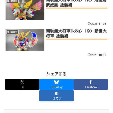
SD/BB戦士
武威凰 塗装編
2023.11.04
頑駄無大将軍ｺﾚｸｼｮﾝ（９）新世大
SD/BB戦士
将軍 塗装編
2023.10.31
シェアする
X
Bluesky
Facebook
はてブ