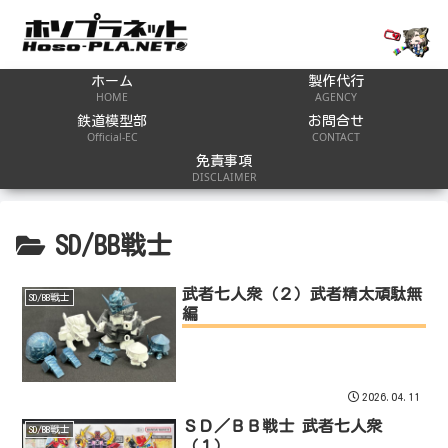
ホーム
製作代行
HOME
AGENCY
鉄道模型部
お問合せ
Official-EC
CONTACT
免責事項
DISCLAIMER
SD/BB戦士
武者七人衆（２）武者精太頑駄無
SD/BB戦士
編
2026.04.11
ＳＤ／ＢＢ戦士 武者七人衆
SD/BB戦士
（１）