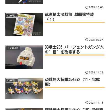
2025.10.04
武者精太頑駄無 麒麟児特装
SD/BB戦士
（１）
2025.09.27
BB戦士236 パーフェクトガンダム
【完成品】
の”目”を改修する
2024.11.23
頑駄無大将軍ｺﾚｸｼｮﾝ（11・完成
SD/BB戦士
編）
2023.11.11
頑駄無大将軍ｺﾚｸｼｮﾝ（10）飛駆鳥