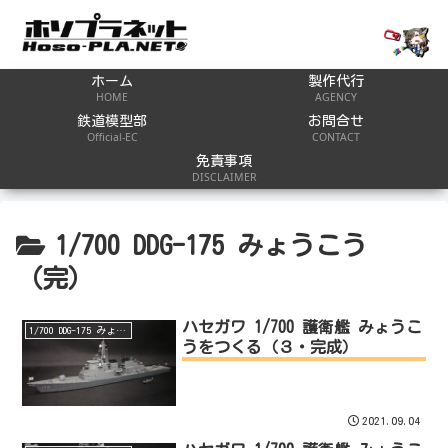
ホーム
製作代行
HOME
AGENCY
鉄道模型部
お問合せ
Official-EC
CONTACT
免責事項
DISCLAIMER
1/700 DDG-175 みょうこう
（完）
ハセガワ 1/700 護衛艦 みょうこ
1/700 DDG-175 みょうこう（完）
うをつくる（３・完成）
2021.09.04