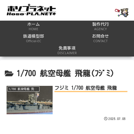
ホーム
製作代行
HOME
AGENCY
鉄道模型部
お問合せ
Official-EC
CONTACT
免責事項
DISCLAIMER
1/700 航空母艦 飛龍(ﾌｼﾞﾐ)
フジミ 1/700 航空母艦 飛龍
1/700 航空母艦 飛龍(ﾌｼﾞﾐ)
2025.07.05