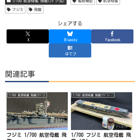
1/700 航空母艦 飛龍(ﾌｼﾞﾐ･完)
艦船模型
航空母艦
フジミ
飛龍
シェアする
X
Bluesky
Facebook
はてブ
関連記事
1/700 航空母艦 飛龍(ﾌｼﾞﾐ)
1/700 航空母艦 飛龍(ﾌｼﾞﾐ･完)
フジミ 1/700 航空母艦 飛
1/700 フジミ 航空母艦 飛