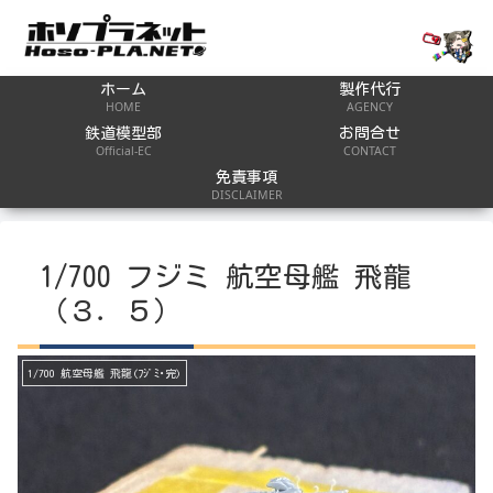
ホーム
製作代行
HOME
AGENCY
鉄道模型部
お問合せ
Official-EC
CONTACT
免責事項
DISCLAIMER
1/700 フジミ 航空母艦 飛龍
（３．５）
1/700 航空母艦 飛龍(ﾌｼﾞﾐ･完)