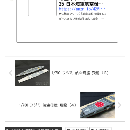
25 日本海軍航空母艦
https://amzn.to/42VlKnC
飛龍 フルハルモデル
帝国海軍シリーズ「航空母艦 飛龍」に2
ピース25ミリ機銃が付属して復刻! 以
前に定番製品として扱っておりました艦
底付きの「帝国海軍シリーズ」を復刻い
たしました。 製品は艦底まで再現でき
るフルハル仕様で、完成後に飾って楽し
める台座が付属します。 艦体下部は一
体成型のパーツ構成でスクリュー部、舵
を別パーツ化しています。
1/700 フジミ 航空母艦 飛龍（３）
1/700 フジミ 航空母艦 飛龍（４）