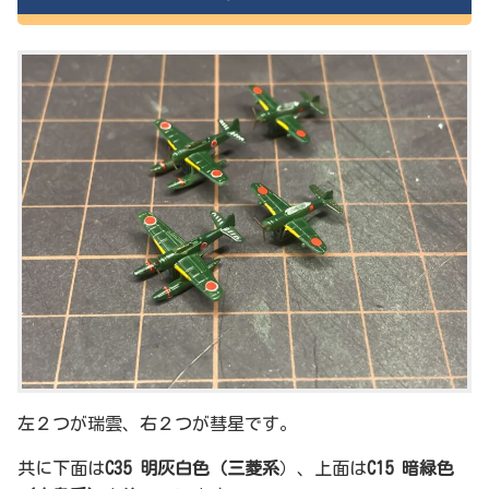
左２つが瑞雲、右２つが彗星です。
共に下面は
C35 明灰白色（三菱系
）、上面は
C15 暗緑色