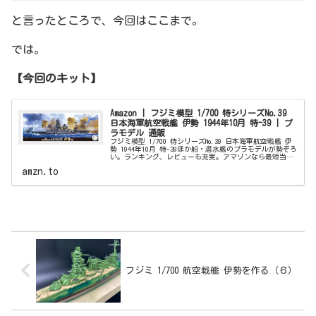
と言ったところで、今回はここまで。
では。
【今回のキット】
Amazon | フジミ模型 1/700 特シリーズNo.39
日本海軍航空戦艦 伊勢 1944年10月 特-39 | プ
ラモデル 通販
フジミ模型 1/700 特シリーズNo.39 日本海軍航空戦艦 伊
勢 1944年10月 特-39ほか船・潜水艦のプラモデルが勢ぞろ
い。ランキング、レビューも充実。アマゾンなら最短当日
配送。
amzn.to
フジミ 1/700 航空戦艦 伊勢を作る（６）