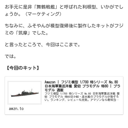
お手元に是非「舞鶴戦艦」と呼ばれた利根型、いかがでし
ょうか。（マーケティング）
ちなみに、ふそやんが模型復帰後に製作したキットがフジ
ミの「筑摩」でした。
と言ったところで、今回はここまで。
では。
【今回のキット】
Amazon | フジミ模型 1/700 特シリーズ No.80
日本海軍重巡洋艦 愛宕 プラモデル 特80 | プラ
モデル 通販
フジミ模型 1/700 特シリーズ No.80 日本海軍重巡洋艦 愛
宕 プラモデル 特80ほか船・潜水艦のプラモデルが勢ぞろ
い。ランキング、レビューも充実。アマゾンなら最短当日
配送。
amzn.to