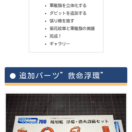
軍艦旗を立体化する
ダビットを追加する
張り線を施す
菊花紋章と軍艦旗の掲揚
完成！
ギャラリー
追加パーツ”救命浮環”