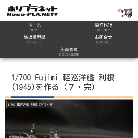
ホーム
製作代行
HOME
AGENCY
鉄道模型部
お問合せ
Official-EC
CONTACT
免責事項
DISCLAIMER
1/700 Fujimi 軽巡洋艦 利根
(1945)を作る（７・完）
1/700 重巡洋艦 利根（ﾌｼﾞﾐ・完）