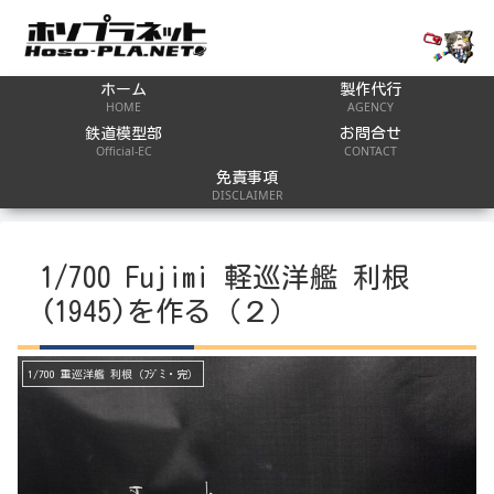
ホーム
製作代行
HOME
AGENCY
鉄道模型部
お問合せ
Official-EC
CONTACT
免責事項
DISCLAIMER
1/700 Fujimi 軽巡洋艦 利根
(1945)を作る（２）
1/700 重巡洋艦 利根（ﾌｼﾞﾐ・完）