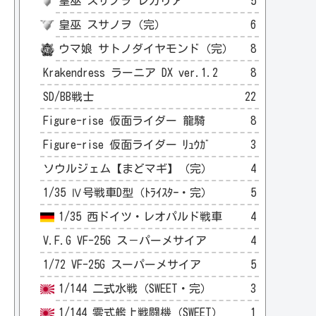
皇巫 スサノヲ レガリア
5
皇巫 スサノヲ（完）
6
ウマ娘 サトノダイヤモンド（完）
8
Krakendress ラーニア DX ver.1.2
8
SD/BB戦士
22
Figure-rise 仮面ライダー 龍騎
8
Figure-rise 仮面ライダー ﾘｭｳｶﾞ
3
ソウルジェム【まどマギ】（完）
4
1/35 Ⅳ号戦車D型（ﾄﾗｲｽﾀｰ・完）
5
1/35 西ドイツ・レオパルド戦車
4
V.F.G VF-25G ス－パーメサイア
4
1/72 VF-25G スーパーメサイア
5
1/144 二式水戦（SWEET・完）
3
1/144 零式艦上戦闘機（SWEET）
1