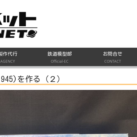
製作代行
鉄道模型部
お問合せ
AGENCY
Official-EC
CONTACT
(1945)を作る（２）