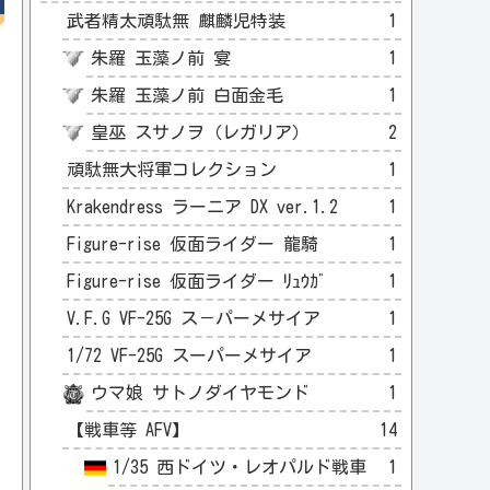
武者精太頑駄無 麒麟児特装
1
朱羅 玉藻ノ前 宴
1
朱羅 玉藻ノ前 白面金毛
1
皇巫 スサノヲ（レガリア）
2
頑駄無大将軍コレクション
1
Krakendress ラーニア DX ver.1.2
1
Figure-rise 仮面ライダー 龍騎
1
Figure-rise 仮面ライダー ﾘｭｳｶﾞ
1
V.F.G VF-25G ス－パーメサイア
1
1/72 VF-25G スーパーメサイア
1
ウマ娘 サトノダイヤモンド
1
【戦車等 AFV】
14
1/35 西ドイツ・レオパルド戦車
1