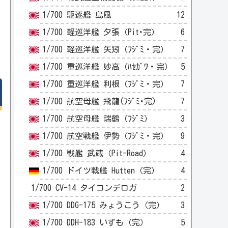
1/700 駆逐艦 島風
12
1/700 軽巡洋艦 夕張（Pit･完）
6
1/700 軽巡洋艦 矢矧（ﾌｼﾞﾐ・完）
7
1/700 重巡洋艦 妙高（ﾊｾｶﾞﾜ・完）
5
1/700 重巡洋艦 利根（ﾌｼﾞﾐ・完）
7
1/700 航空母艦 飛龍(ﾌｼﾞﾐ･完)
7
1/700 航空母艦 瑞鶴（ﾌｼﾞﾐ）
3
1/700 航空戦艦 伊勢（ﾌｼﾞﾐ・完）
9
1/700 戦艦 武蔵（Pit-Road）
4
1/700 ドイツ戦艦 Hutten（完）
4
1/700 CV-14 タイコンデロガ
2
1/700 DDG-175 みょうこう（完）
3
1/700 DDH-183 いずも（完）
5