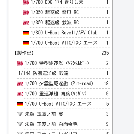
1/700 DDG-174 きりしま
1
1/350 駆逐艦 雪風 RC
1
1/350 駆逐艦 敷波 RC
1
1/350 U-Boot Revell/AFV Club
1
1/700 U-Boot VIIC/IXC エース
1
【製作記】
235
1/700 特型駆逐艦（ﾔﾏｼﾀﾎﾋﾞｰ）
2
1/144 防護巡洋艦 致遠
1
1/700 夕雲型駆逐艦（Pit-road）
19
1/700 重巡洋艦 青葉(ﾊｾｶﾞﾜ)
9
1/700 U-Boot VIIC/IXC エース
5
朱羅 玉藻ノ前 宴
3
朱羅 玉藻ノ前 白面金毛
9