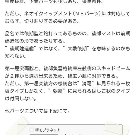
精度抜群、予備パーツも少しあり、優良物件。
ただし、ネオイクイップメント(ＮＥパーツ)には対応して
おらず、切り貼りする必要がある。
品名では後期型と銘打ってあるものの、後部マストは前期
建造艦の形であったりする。
”後期建造艦”ではなく、”大戦後期”を意味するのかも
知れない。
第一煙突両脇と、後部魚雷格納庫左舷側のスキッドビーム
が２種から選択出来るため、幅広い艦に対応できる。
ただし、第一煙突後方の機銃台は”清霜”に見られる一枚
板タイプしかなく、”朝霜”に見られるはしご状のタイプ
は付属しない。
他パーツについては下記にて。
ほそプラネット