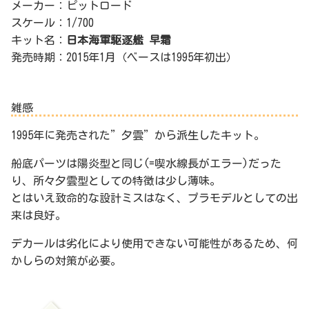
メーカー：ピットロード
スケール：1/700
キット名：
日本海軍駆逐艦 早霜
発売時期：2015年1月（ベースは1995年初出）
雑感
1995年に発売された”夕雲”から派生したキット。
船底パーツは陽炎型と同じ(=喫水線長がエラー)だった
り、所々夕雲型としての特徴は少し薄味。
とはいえ致命的な設計ミスはなく、プラモデルとしての出
来は良好。
デカールは劣化により使用できない可能性があるため、何
かしらの対策が必要。