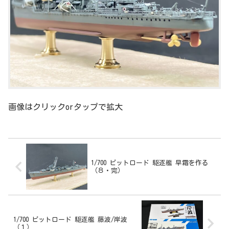
画像はクリックorタップで拡大
1/700 ピットロード 駆逐艦 早霜を作る
（８・完）
1/700 ピットロード 駆逐艦 藤波/岸波
（１）