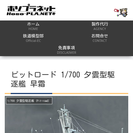
ホーム
製作代行
HOME
AGENCY
鉄道模型部
お問合せ
Official-EC
CONTACT
免責事項
DISCLAIMER
ピットロード 1/700 夕雲型駆
逐艦 早霜
1/700 夕雲型駆逐艦（Pit-road）