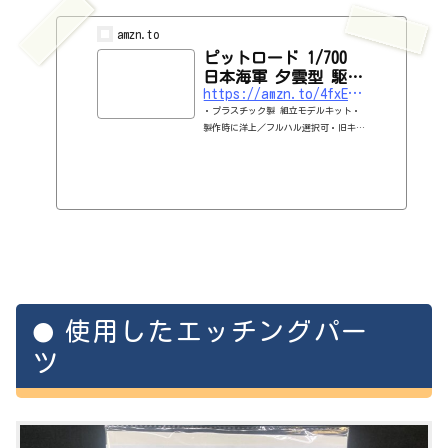
amzn.to
ピットロード 1/700
日本海軍 夕雲型 駆逐
https://amzn.to/4fxENr5
艦 夕雲 フルハルモデ
・プラスチック製 組立モデルキット・
ル W108
製作時に洋上／フルハル選択可・旧キッ
トに船底パーツを追加したものです・同
型艦 巻雲、風雲、長波、巻波、高波、
大波、清波、玉波、涼波、藤波のデカー
ル付き・フルハル用ディスプレイ台付
き・ボックスアートは高荷画伯による新
規描きおろし
使用したエッチングパー
ツ