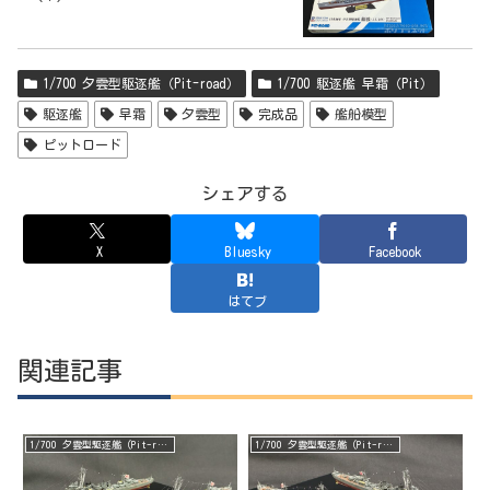
1/700 夕雲型駆逐艦（Pit-road）
1/700 駆逐艦 早霜（Pit）
駆逐艦
早霜
夕雲型
完成品
艦船模型
ピットロード
シェアする
X
Bluesky
Facebook
はてブ
関連記事
1/700 夕雲型駆逐艦（Pit-road）
1/700 夕雲型駆逐艦（Pit-road）