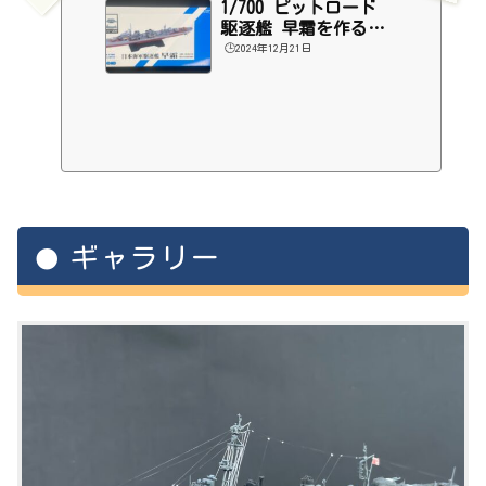
1/700 ピットロード
駆逐艦 早霜を作る
（１）
🕒️2024年12月21日
ギャラリー