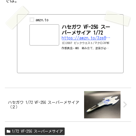
では。
amzn.to
ハセガワ VF-25G スー
パーメサイア 1/72
https://amzn.to/3ze8VYX
(C)2007 ビックウエスト/マクロスF制
作委員会・MBS 組み立て、塗装が必要
なプラモデル。別途、工具、塗料等が必
要。
ハセガワ 1/72 VF-25G スーパーメサイア
（２）
1/72 VF-25G スーパーメサイア