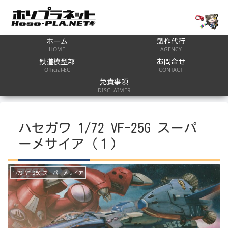
ホーム
製作代行
HOME
AGENCY
鉄道模型部
お問合せ
Official-EC
CONTACT
免責事項
DISCLAIMER
ハセガワ 1/72 VF-25G スーパ
ーメサイア（１）
1/72 VF-25G スーパーメサイア