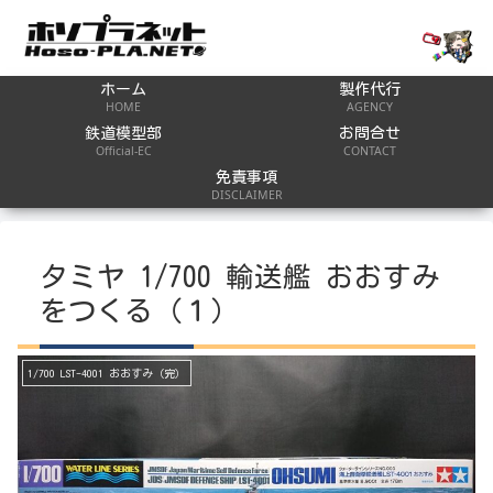
ホーム
製作代行
HOME
AGENCY
鉄道模型部
お問合せ
Official-EC
CONTACT
免責事項
DISCLAIMER
タミヤ 1/700 輸送艦 おおすみ
をつくる（１）
1/700 LST-4001 おおすみ（完）