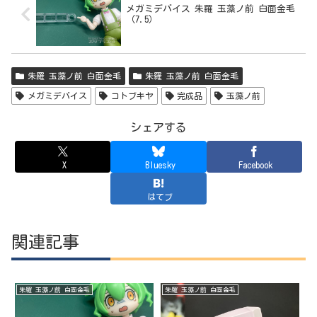
メガミデバイス 朱羅 玉藻ノ前 白面金毛
（7.5）
朱羅 玉藻ノ前 白面金毛
朱羅 玉藻ノ前 白面金毛
メガミデバイス
コトブキヤ
完成品
玉藻ノ前
シェアする
X
Bluesky
Facebook
はてブ
関連記事
朱羅 玉藻ノ前 白面金毛
朱羅 玉藻ノ前 白面金毛