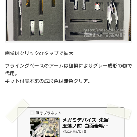
画像はクリックorタップで拡大
フライングベースのアームは破損によりグレー成形の物で
代用。
キット付属本来の成形色は無色クリア。
ほそプラネット
メガミデバイス 朱羅
玉藻ノ前 白面金毛
（１）
🕒️2024年8月24日