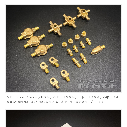
左上：ジョイントパーツＢ×３、右上：Ｕ３×３、左下：Ｕ７×４、右中：Ｑ４
×４(不要部品)、右下 短：Ｑ２×４、右下 長：Ｑ３×２、右：Ｕ９