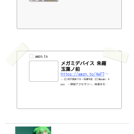
amzn.to
メガミデバイス 朱羅
玉藻ノ前
https://amzn.to/4eFTbhk
・(C)KOTOBUKIYA・RAMPAGE (C)Masaki A
psy ・頭部アクセサリー、神道をモチ
ーフにした武装など多彩な新規パーツは
追加金型で再現。 ・既存パーツは独自
の成型色を設定、朱羅シリーズでは始め
て褐色スキンカラーを採用しました。
・素体モードの腕脚は褐色のスキンカ
ラー設定となります。 ・新規デザイン
の3種の塗装済み顔パーツが付属。