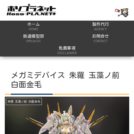
ホーム
製作代行
HOME
AGENCY
鉄道模型部
お問合せ
Official-EC
CONTACT
免責事項
DISCLAIMER
メガミデバイス 朱羅 玉藻ノ前
白面金毛
朱羅 玉藻ノ前 白面金毛