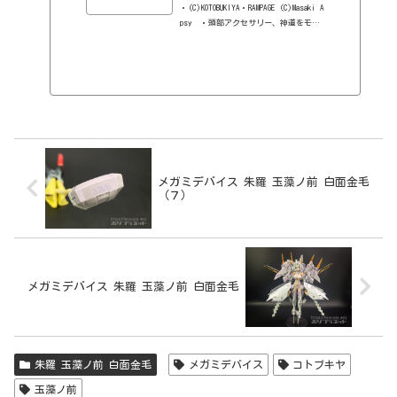
・(C)KOTOBUKIYA・RAMPAGE (C)Masaki A
psy ・頭部アクセサリー、神道をモチ
ーフにした武装など多彩な新規パーツは
追加金型で再現。 ・既存パーツは独自
の成型色を設定、朱羅シリーズでは始め
て褐色スキンカラーを採用しました。
・素体モードの腕脚は褐色のスキンカ
ラー設定となります。 ・新規デザイン
の3種の塗装済み顔パーツが付属。
メガミデバイス 朱羅 玉藻ノ前 白面金毛
（７）
メガミデバイス 朱羅 玉藻ノ前 白面金毛
朱羅 玉藻ノ前 白面金毛
メガミデバイス
コトブキヤ
玉藻ノ前