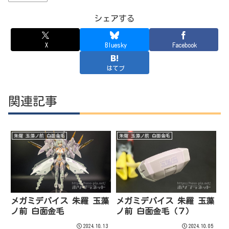
シェアする
X
Bluesky
Facebook
はてブ
関連記事
朱羅 玉藻ノ前 白面金毛
朱羅 玉藻ノ前 白面金毛
メガミデバイス 朱羅 玉藻
メガミデバイス 朱羅 玉藻
ノ前 白面金毛
ノ前 白面金毛（７）
2024.10.13
2024.10.05