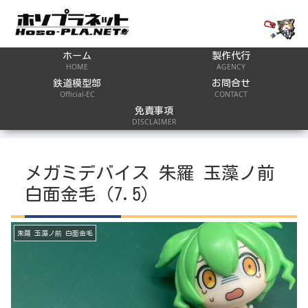
ホーム
製作代行
HOME
AGENCY
鉄道模型部
お問合せ
Official-EC
CONTACT
免責事項
DISCLAIMER
メガミデバイス 朱羅 玉藻ノ前
白面金毛（7.5）
朱羅 玉藻ノ前 白面金毛