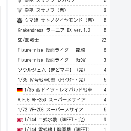
皇巫 スサノヲ レガリア
5
皇巫 スサノヲ（完）
6
ウマ娘 サトノダイヤモンド（完）
8
Krakendress ラーニア DX ver.1.2
8
SD/BB戦士
22
Figure-rise 仮面ライダー 龍騎
8
Figure-rise 仮面ライダー ﾘｭｳｶﾞ
3
ソウルジェム【まどマギ】（完）
4
1/35 Ⅳ号戦車D型（ﾄﾗｲｽﾀｰ・完）
5
1/35 西ドイツ・レオパルド戦車
4
V.F.G VF-25G ス－パーメサイア
4
1/72 VF-25G スーパーメサイア
5
1/144 二式水戦（SWEET・完）
3
1/144 零式艦上戦闘機（SWEET）
1