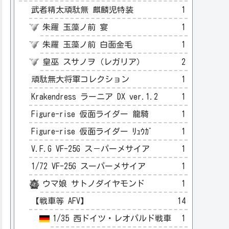
武者精太頑駄無 麒麟児特装
1
朱羅 玉藻ノ前 宴
1
朱羅 玉藻ノ前 白面金毛
1
皇巫 スサノヲ（レガリア）
2
頑駄無大将軍コレクション
1
Krakendress ラーニア DX ver.1.2
1
Figure-rise 仮面ライダー 龍騎
1
Figure-rise 仮面ライダー ﾘｭｳｶﾞ
1
V.F.G VF-25G ス－パーメサイア
1
1/72 VF-25G スーパーメサイア
1
ウマ娘 サトノダイヤモンド
1
【戦車等 AFV】
14
1/35 西ドイツ・レオパルド戦車
1