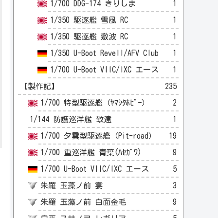
1/700 DDG-174 きりしま
1
1/350 駆逐艦 雪風 RC
1
1/350 駆逐艦 敷波 RC
1
1/350 U-Boot Revell/AFV Club
1
1/700 U-Boot VIIC/IXC エース
1
【製作記】
235
1/700 特型駆逐艦（ﾔﾏｼﾀﾎﾋﾞｰ）
2
1/144 防護巡洋艦 致遠
1
1/700 夕雲型駆逐艦（Pit-road）
19
1/700 重巡洋艦 青葉(ﾊｾｶﾞﾜ)
9
1/700 U-Boot VIIC/IXC エース
5
朱羅 玉藻ノ前 宴
3
朱羅 玉藻ノ前 白面金毛
9