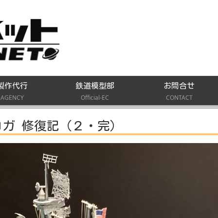
製作代行
鉄道模型部
お問合せ
AGENCY
Official-EC
CONTACT
コンデロガ 修復記（２・完）