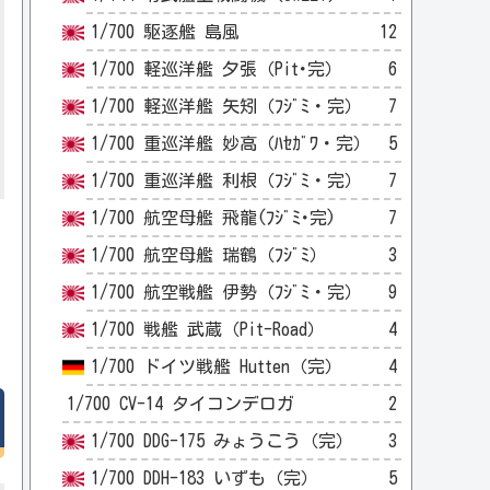
1/700 駆逐艦 島風
12
1/700 軽巡洋艦 夕張（Pit･完）
6
1/700 軽巡洋艦 矢矧（ﾌｼﾞﾐ・完）
7
1/700 重巡洋艦 妙高（ﾊｾｶﾞﾜ・完）
5
1/700 重巡洋艦 利根（ﾌｼﾞﾐ・完）
7
1/700 航空母艦 飛龍(ﾌｼﾞﾐ･完)
7
1/700 航空母艦 瑞鶴（ﾌｼﾞﾐ）
3
1/700 航空戦艦 伊勢（ﾌｼﾞﾐ・完）
9
1/700 戦艦 武蔵（Pit-Road）
4
1/700 ドイツ戦艦 Hutten（完）
4
1/700 CV-14 タイコンデロガ
2
1/700 DDG-175 みょうこう（完）
3
1/700 DDH-183 いずも（完）
5